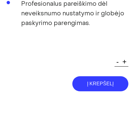
Profesionalus pareiškimo dėl
neveiksnumo nustatymo ir globėjo
paskyrimo parengimas.
produkt
-
+
kiekis:
Neveiks
nustaty
ir
Į KREPŠELĮ
globėjo
paskyri