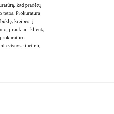
kuratūrą, kad pradėtų
o tetos. Prokuratūra
būklę, kreipėsi į
o, įtraukiant klientą
 prokuratūros
nia visuose turtinių