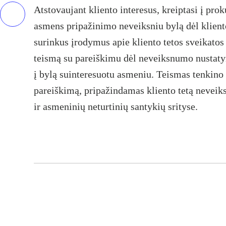
Atstovaujant kliento interesus, kreiptasi į pro
asmens pripažinimo neveiksniu bylą dėl klient
surinkus įrodymus apie kliento tetos sveikatos 
teismą su pareiškimu dėl neveiksnumo nustatym
į bylą suinteresuotu asmeniu. Teismas tenkino
pareiškimą, pripažindamas kliento tetą neveiks
ir asmeninių neturtinių santykių srityse.