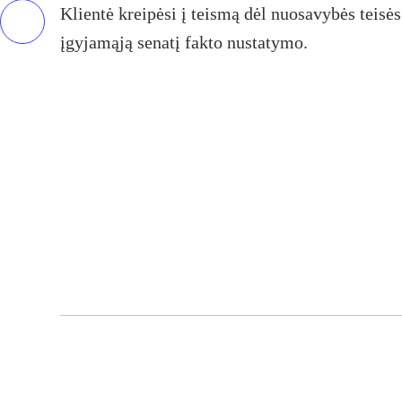
Klientė kreipėsi į teismą dėl nuosavybės teisės
įgyjamąją senatį fakto nustatymo.